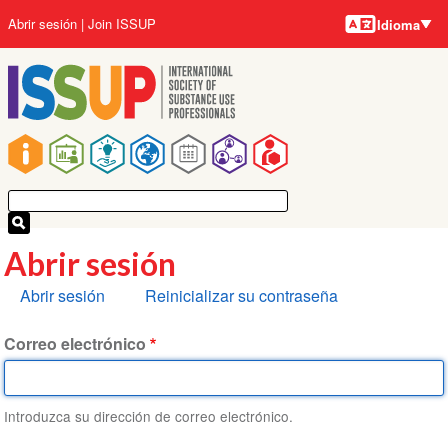
Idiomas
Pasar
User
Abrir sesión
Join ISSUP
Idioma
al
account
contenido
menu
principal
Main
navigation
Abrir sesión
Solapas
Abrir sesión
Reinicializar su contraseña
principales
Correo electrónico
Introduzca su dirección de correo electrónico.