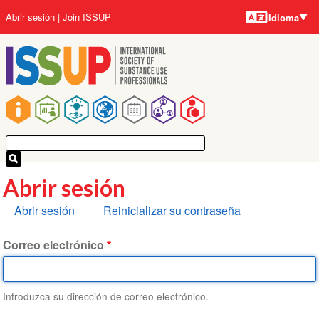
Idiomas
Pasar
User
Abrir sesión
Join ISSUP
Idioma
al
account
contenido
menu
principal
Main
navigation
Abrir sesión
Solapas
Abrir sesión
Reinicializar su contraseña
principales
Correo electrónico
Introduzca su dirección de correo electrónico.