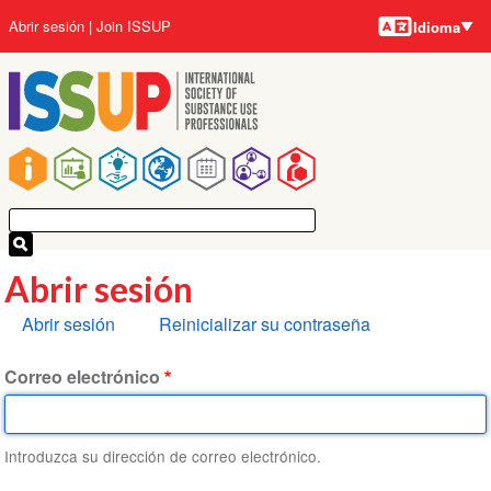
Idiomas
Pasar
User
Abrir sesión
Join ISSUP
Idioma
al
account
contenido
menu
principal
Main
navigation
Abrir sesión
Solapas
Abrir sesión
Reinicializar su contraseña
principales
Correo electrónico
Introduzca su dirección de correo electrónico.