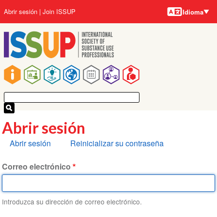
Idiomas
Pasar
User
Abrir sesión
Join ISSUP
Idioma
al
account
contenido
menu
principal
Main
navigation
Abrir sesión
Solapas
Abrir sesión
Reinicializar su contraseña
principales
Correo electrónico
Introduzca su dirección de correo electrónico.