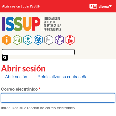
Idiomas
Pasar
User
Abrir sesión
Join ISSUP
Idioma
al
account
contenido
menu
principal
Main
navigation
Abrir sesión
Solapas
Abrir sesión
Reinicializar su contraseña
principales
Correo electrónico
Introduzca su dirección de correo electrónico.