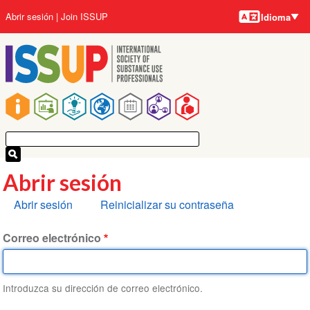
Idiomas
Pasar
User
Abrir sesión
Join ISSUP
Idioma
al
account
contenido
menu
principal
Main
navigation
Abrir sesión
Solapas
Abrir sesión
Reinicializar su contraseña
principales
Correo electrónico
Introduzca su dirección de correo electrónico.