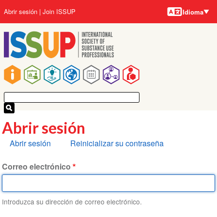
Idiomas
Pasar
User
Abrir sesión
Join ISSUP
Idioma
al
account
contenido
menu
principal
Main
navigation
Abrir sesión
Solapas
Abrir sesión
Reinicializar su contraseña
principales
Correo electrónico
Introduzca su dirección de correo electrónico.