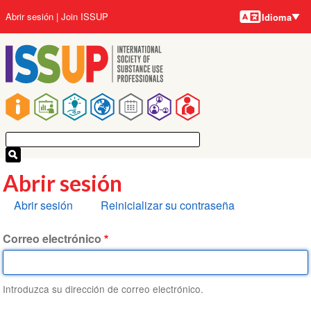
Idiomas
Pasar
User
Abrir sesión
Join ISSUP
Idioma
al
account
contenido
menu
principal
Main
navigation
Abrir sesión
Solapas
Abrir sesión
Reinicializar su contraseña
principales
Correo electrónico
Introduzca su dirección de correo electrónico.