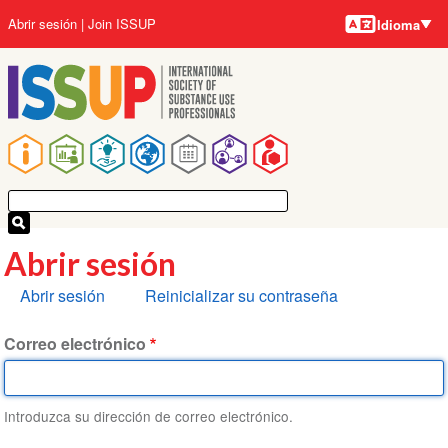
Idiomas
Pasar
User
Abrir sesión
Join ISSUP
Idioma
al
account
contenido
menu
principal
Main
navigation
Abrir sesión
Solapas
Abrir sesión
Reinicializar su contraseña
principales
Correo electrónico
Introduzca su dirección de correo electrónico.