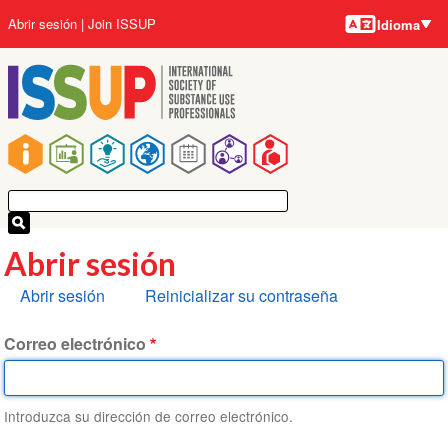
Idiomas
Pasar
User
Abrir sesión
Join ISSUP
Idioma
al
account
contenido
menu
principal
Main
navigation
Abrir sesión
Solapas
Abrir sesión
Reinicializar su contraseña
principales
Correo electrónico
Introduzca su dirección de correo electrónico.