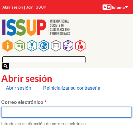
Idiomas
Pasar
User
Abrir sesión
Join ISSUP
Idioma
al
account
contenido
menu
principal
Main
navigation
Abrir sesión
Solapas
Abrir sesión
Reinicializar su contraseña
principales
Correo electrónico
Introduzca su dirección de correo electrónico.