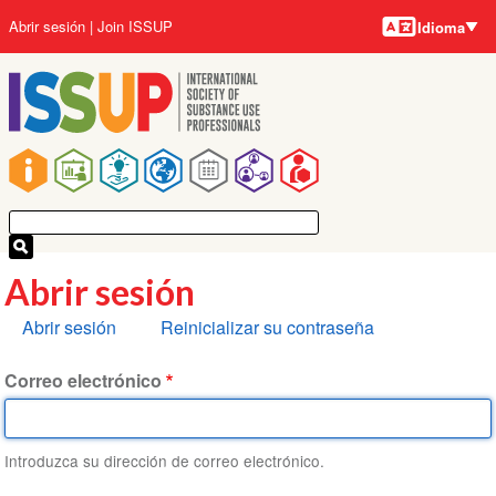
Idiomas
Pasar
User
Abrir sesión
Join ISSUP
Idioma
al
account
contenido
menu
principal
Main
navigation
Abrir sesión
Solapas
Abrir sesión
Reinicializar su contraseña
principales
Correo electrónico
Introduzca su dirección de correo electrónico.