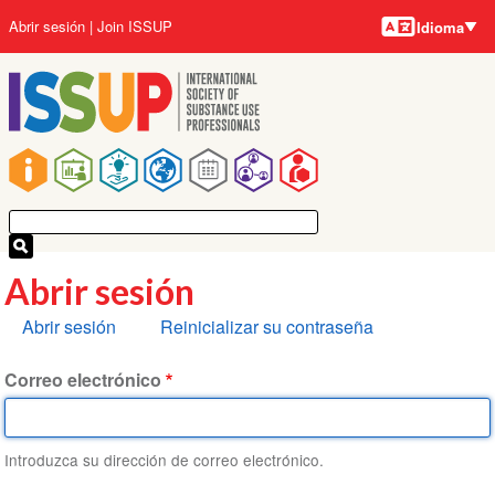
Idiomas
Pasar
User
Abrir sesión
Join ISSUP
Idioma
al
account
contenido
menu
principal
Main
navigation
Abrir sesión
Solapas
Abrir sesión
Reinicializar su contraseña
principales
Correo electrónico
Introduzca su dirección de correo electrónico.