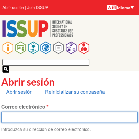
Idiomas
Pasar
User
Abrir sesión
Join ISSUP
Idioma
al
account
contenido
menu
principal
Main
navigation
Abrir sesión
Solapas
Abrir sesión
Reinicializar su contraseña
principales
Correo electrónico
Introduzca su dirección de correo electrónico.