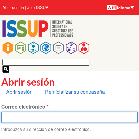
Idiomas
Pasar
User
Abrir sesión
Join ISSUP
Idioma
al
account
contenido
menu
principal
Main
navigation
Abrir sesión
Solapas
Abrir sesión
Reinicializar su contraseña
principales
Correo electrónico
Introduzca su dirección de correo electrónico.