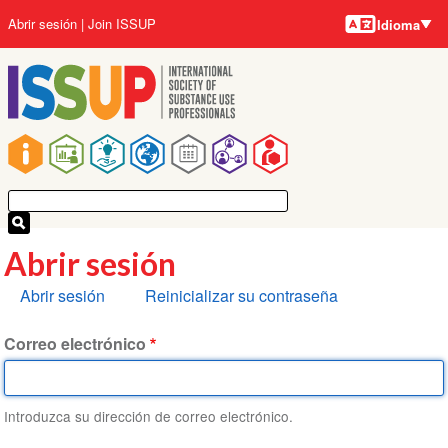
Idiomas
Pasar
User
Abrir sesión
Join ISSUP
Idioma
al
account
contenido
menu
principal
Main
navigation
Abrir sesión
Solapas
Abrir sesión
Reinicializar su contraseña
principales
Correo electrónico
Introduzca su dirección de correo electrónico.