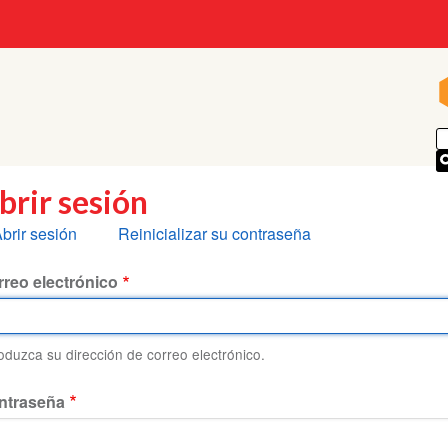
brir sesión
olapas
brir sesión
Reinicializar su contraseña
rincipales
reo electrónico
roduzca su dirección de correo electrónico.
ntraseña