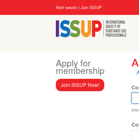
Pasar
User
Abrir sesión
Join ISSUP
al
account
contenido
menu
principal
Apply for
A
membership
S
A
p
Join ISSUP Now!
Cor
Int
Co