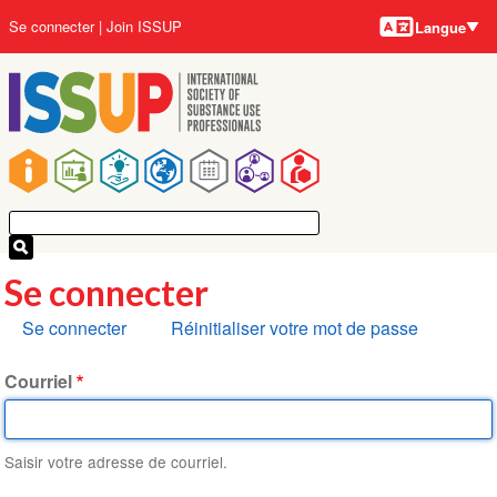
Langues
Aller
User
Se connecter
Join ISSUP
Langue
au
account
contenu
menu
principal
Main
navigation
Se connecter
Onglets
Se connecter
Réinitialiser votre mot de passe
principaux
Courriel
Saisir votre adresse de courriel.