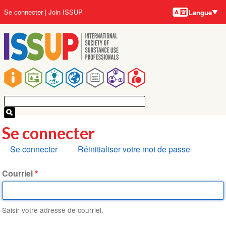
Langues
Aller
User
Se connecter
Join ISSUP
Langue
au
account
contenu
menu
principal
Main
navigation
Se connecter
Onglets
Se connecter
Réinitialiser votre mot de passe
principaux
Courriel
Saisir votre adresse de courriel.