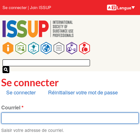
Langues
Aller
User
Se connecter
Join ISSUP
Langue
au
account
contenu
menu
principal
Main
navigation
Se connecter
Onglets
Se connecter
Réinitialiser votre mot de passe
principaux
Courriel
Saisir votre adresse de courriel.