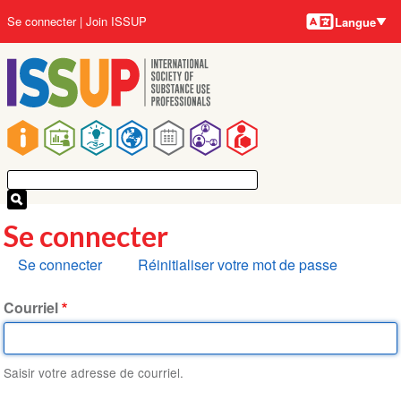
Langues
Aller
User
Se connecter
Join ISSUP
Langue
au
account
contenu
menu
principal
Main
navigation
Se connecter
Onglets
Se connecter
Réinitialiser votre mot de passe
principaux
Courriel
Saisir votre adresse de courriel.