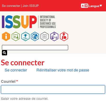
Langues
Aller
User
Se connecter
Join ISSUP
Langue
au
account
contenu
menu
principal
Main
navigation
Se connecter
Onglets
Se connecter
Réinitialiser votre mot de passe
principaux
Courriel
Saisir votre adresse de courriel.