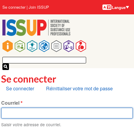
Langues
Aller
User
Se connecter
Join ISSUP
Langue
au
account
contenu
menu
principal
Main
navigation
Se connecter
Onglets
Se connecter
Réinitialiser votre mot de passe
principaux
Courriel
Saisir votre adresse de courriel.