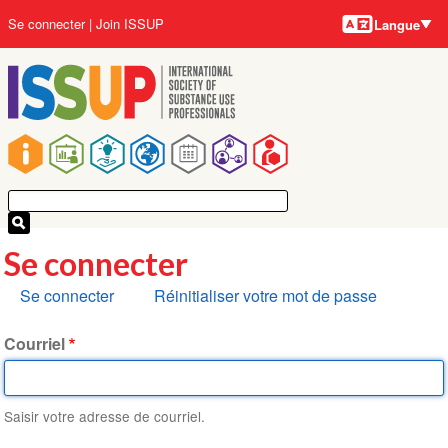
Langues
Aller
User
Se connecter
Join ISSUP
Langue
au
account
contenu
menu
principal
Main
navigation
Se connecter
Onglets
Se connecter
Réinitialiser votre mot de passe
principaux
Courriel
Saisir votre adresse de courriel.