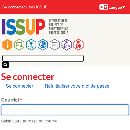
Langues
Aller
User
Se connecter
Join ISSUP
Langue
au
account
contenu
menu
principal
Main
navigation
Se connecter
Onglets
Se connecter
Réinitialiser votre mot de passe
principaux
Courriel
Saisir votre adresse de courriel.