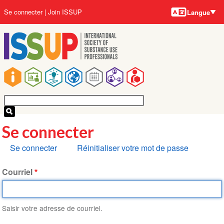
Langues
Aller
User
Se connecter
Join ISSUP
Langue
au
account
contenu
menu
principal
Main
navigation
Se connecter
Onglets
Se connecter
Réinitialiser votre mot de passe
principaux
Courriel
Saisir votre adresse de courriel.