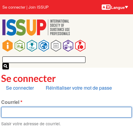
Langues
Aller
User
Se connecter
Join ISSUP
Langue
au
account
contenu
menu
principal
Main
navigation
Se connecter
Onglets
Se connecter
Réinitialiser votre mot de passe
principaux
Courriel
Saisir votre adresse de courriel.