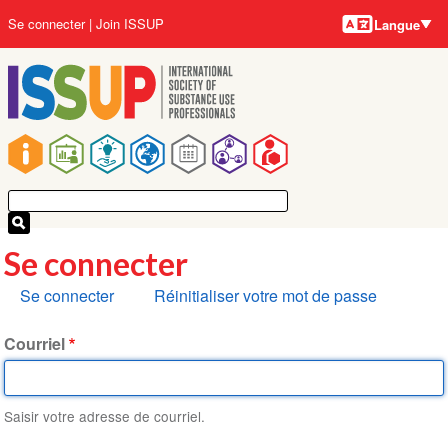
Langues
Aller
User
Se connecter
Join ISSUP
Langue
au
account
contenu
menu
principal
Main
navigation
Se connecter
Onglets
Se connecter
Réinitialiser votre mot de passe
principaux
Courriel
Saisir votre adresse de courriel.