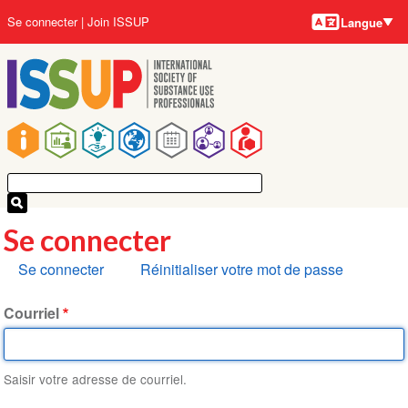
Langues
Aller
User
Se connecter
Join ISSUP
Langue
au
account
contenu
menu
principal
Main
navigation
Se connecter
Onglets
Se connecter
Réinitialiser votre mot de passe
principaux
Courriel
Saisir votre adresse de courriel.