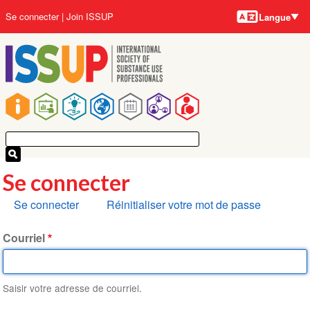
Langues
Aller
User
Se connecter
Join ISSUP
Langue
au
account
contenu
menu
principal
Main
navigation
Se connecter
Onglets
Se connecter
Réinitialiser votre mot de passe
principaux
Courriel
Saisir votre adresse de courriel.