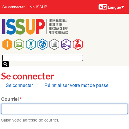
Langues
Aller
User
Se connecter
Join ISSUP
Langue
au
account
contenu
menu
principal
Main
navigation
Se connecter
Onglets
Se connecter
Réinitialiser votre mot de passe
principaux
Courriel
Saisir votre adresse de courriel.