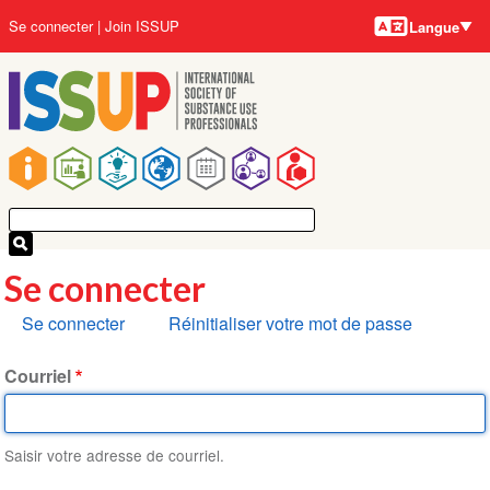
Langues
Aller
User
Se connecter
Join ISSUP
Langue
au
account
contenu
menu
principal
Main
navigation
Se connecter
Onglets
Se connecter
Réinitialiser votre mot de passe
principaux
Courriel
Saisir votre adresse de courriel.