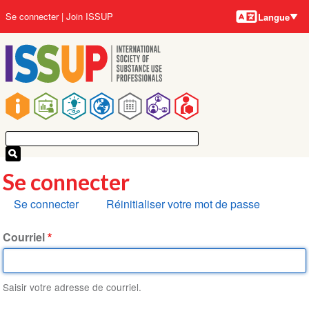
Langues
Aller
User
Se connecter
Join ISSUP
Langue
au
account
contenu
menu
principal
Main
navigation
Se connecter
Onglets
Se connecter
Réinitialiser votre mot de passe
principaux
Courriel
Saisir votre adresse de courriel.