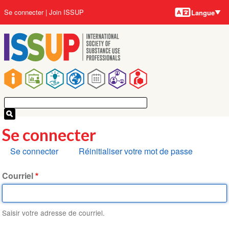
Langues
Aller
User
Se connecter
Join ISSUP
Langue
au
account
contenu
menu
principal
Main
navigation
Se connecter
Onglets
Se connecter
Réinitialiser votre mot de passe
principaux
Courriel
Saisir votre adresse de courriel.