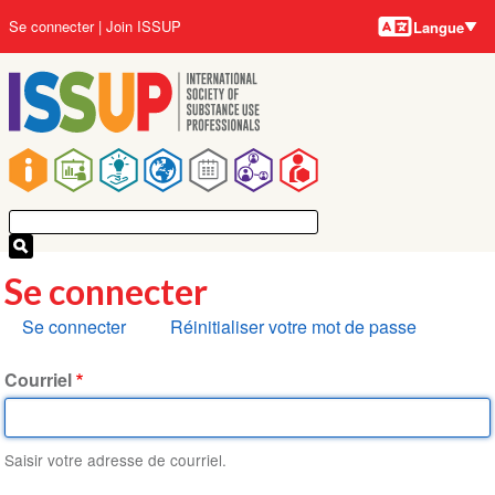
Langues
Aller
User
Se connecter
Join ISSUP
Langue
au
account
contenu
menu
principal
Main
navigation
Se connecter
Onglets
Se connecter
Réinitialiser votre mot de passe
principaux
Courriel
Saisir votre adresse de courriel.