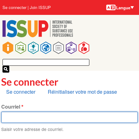
Langues
Aller
User
Se connecter
Join ISSUP
Langue
au
account
contenu
menu
principal
Main
navigation
Se connecter
Onglets
Se connecter
Réinitialiser votre mot de passe
principaux
Courriel
Saisir votre adresse de courriel.