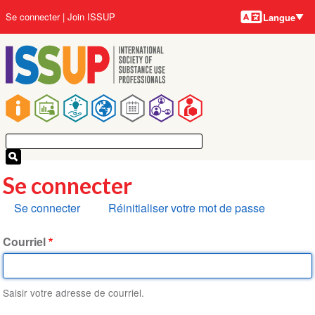
Langues
Aller
User
Se connecter
Join ISSUP
Langue
au
account
contenu
menu
principal
Main
navigation
Se connecter
Onglets
Se connecter
Réinitialiser votre mot de passe
principaux
Courriel
Saisir votre adresse de courriel.