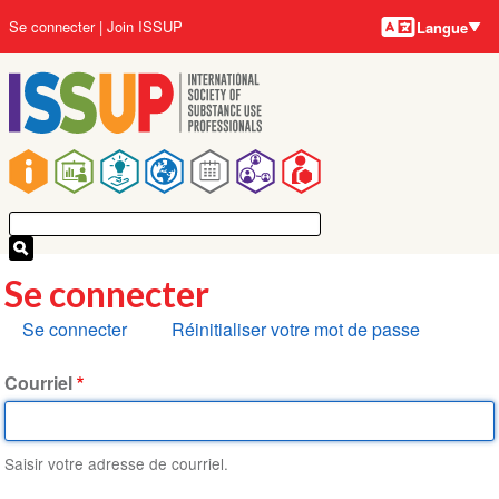
Langues
Aller
User
Se connecter
Join ISSUP
Langue
au
account
contenu
menu
principal
Main
navigation
Se connecter
Onglets
Se connecter
Réinitialiser votre mot de passe
principaux
Courriel
Saisir votre adresse de courriel.