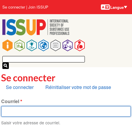
Langues
Aller
User
Se connecter
Join ISSUP
Langue
au
account
contenu
menu
principal
Main
navigation
Se connecter
Onglets
Se connecter
Réinitialiser votre mot de passe
principaux
Courriel
Saisir votre adresse de courriel.