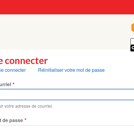
e connecter
nglets
e connecter
Réinitialiser votre mot de passe
rincipaux
rriel
sir votre adresse de courriel.
t de passe