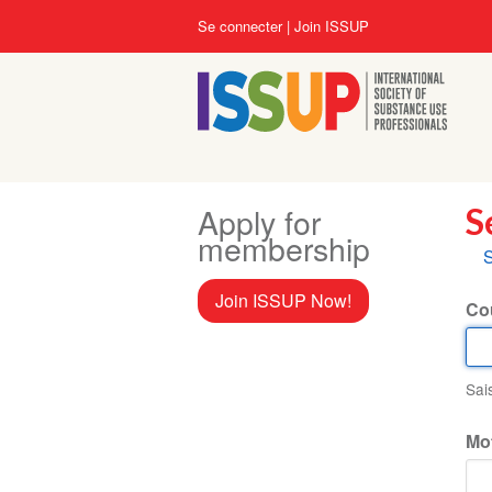
Aller
User
Se connecter
Join ISSUP
au
account
contenu
menu
principal
Apply for
S
membership
O
S
p
Join ISSUP Now!
Cou
Sai
Mo