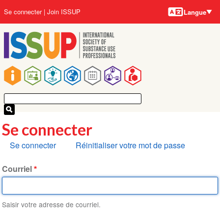
Langues
Aller
User
Se connecter
Join ISSUP
Langue
au
account
contenu
menu
principal
Main
navigation
Se connecter
Onglets
Se connecter
Réinitialiser votre mot de passe
principaux
Courriel
Saisir votre adresse de courriel.