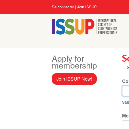
Aller
User
Se connecter
Join ISSUP
au
account
contenu
menu
principal
Apply for
S
membership
O
S
p
Join ISSUP Now!
Cou
Sai
Mo