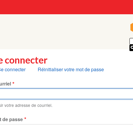
e connecter
nglets
e connecter
Réinitialiser votre mot de passe
rincipaux
rriel
sir votre adresse de courriel.
t de passe