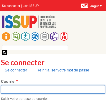
Langues
Aller
User
Se connecter
Join ISSUP
Langue
au
account
contenu
menu
principal
Main
navigation
Se connecter
Onglets
Se connecter
Réinitialiser votre mot de passe
principaux
Courriel
Saisir votre adresse de courriel.