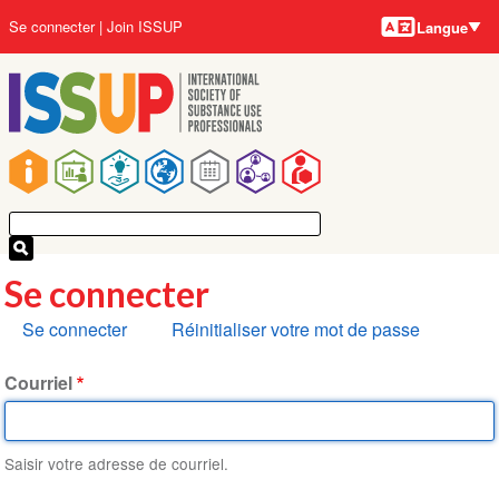
Langues
Aller
User
Se connecter
Join ISSUP
Langue
au
account
contenu
menu
principal
Main
navigation
Se connecter
Onglets
Se connecter
Réinitialiser votre mot de passe
principaux
Courriel
Saisir votre adresse de courriel.