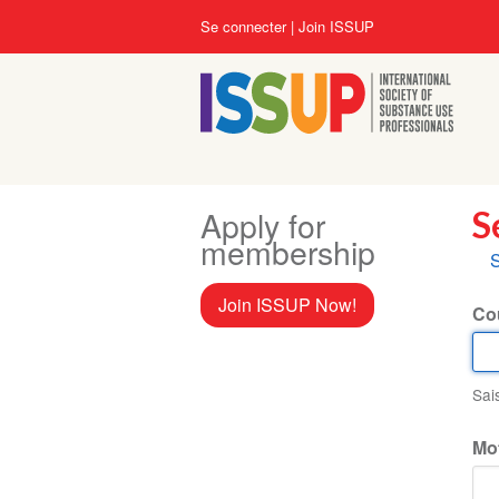
Aller
User
Se connecter
Join ISSUP
au
account
contenu
menu
principal
Apply for
S
membership
O
S
p
Join ISSUP Now!
Cou
Sai
Mo