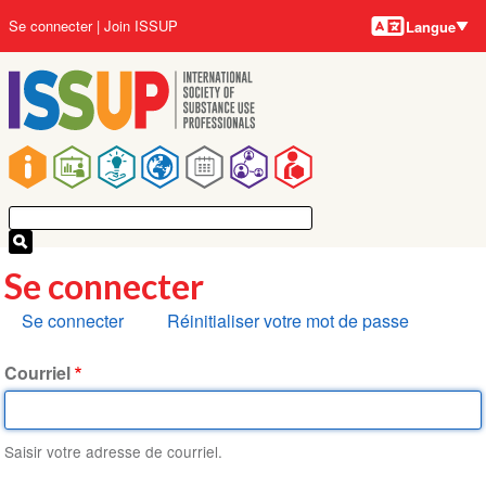
Langues
Aller
User
Se connecter
Join ISSUP
Langue
au
account
contenu
menu
principal
Main
navigation
Se connecter
Onglets
Se connecter
Réinitialiser votre mot de passe
principaux
Courriel
Saisir votre adresse de courriel.