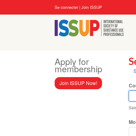
Aller
User
Se connecter
Join ISSUP
au
account
contenu
menu
principal
Apply for
S
membership
O
S
p
Join ISSUP Now!
Cou
Sai
Mo