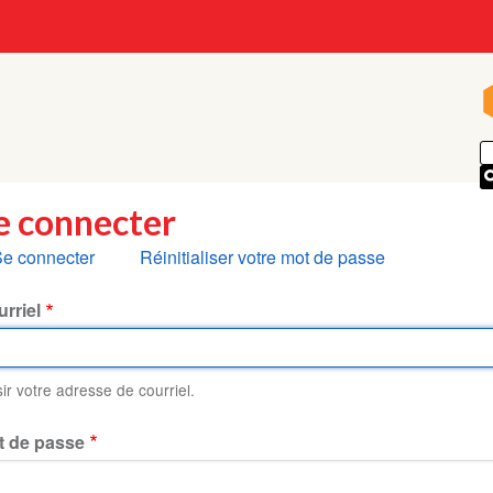
e connecter
nglets
e connecter
Réinitialiser votre mot de passe
rincipaux
rriel
sir votre adresse de courriel.
t de passe