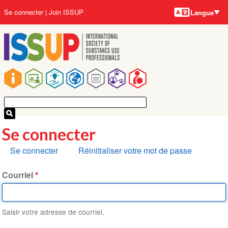
Langues
Aller
User
Se connecter
Join ISSUP
Langue
au
account
contenu
menu
principal
Main
navigation
Se connecter
Onglets
Se connecter
Réinitialiser votre mot de passe
principaux
Courriel
Saisir votre adresse de courriel.