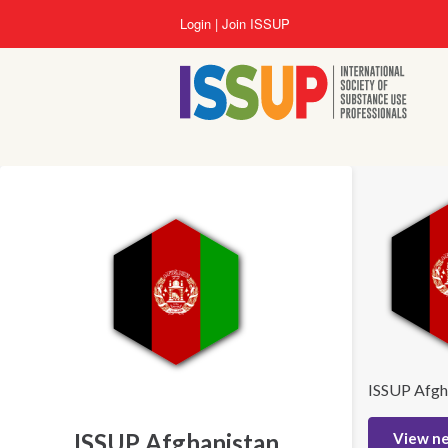
Lompat
Login
Join ISSUP
ke
isi
utama
ISSUP Afgh
ISSUP Afghanistan
View n