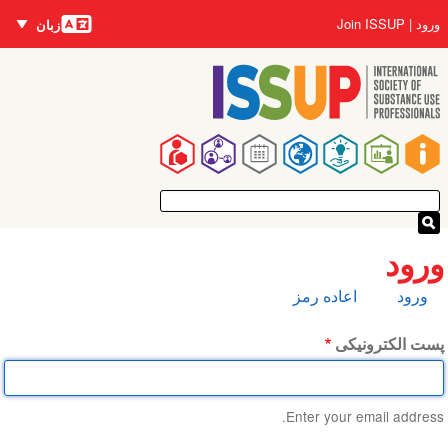
زبان‌ها
رفتن
User
Join ISSUP
ورود
زبان
به
account
محتوای
menu
اصلی
Main
navigation
ورود
تب‌های
ورود
اعاده رمز
اولیه
پست الکترونیکی
Enter your email address.